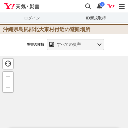
Yahoo!天気・災害
検索
通知
i
ログイン
ID新規取得
沖縄県島尻郡北大東村
付近の避難場所
すべての災害
災害の種類