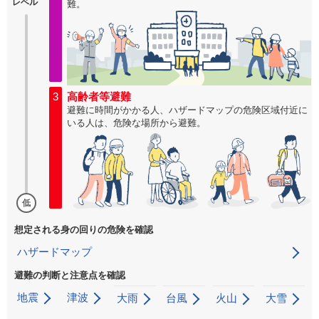
レベル
難。
3
高齢者等避難
避難に時間がかかる人、ハザードマップの危険区域付近に
いる人は、危険な場所から避難。
低
想定される身の回りの危険を確認
ハザードマップ
避難の判断と注意点を確認
地震
津波
大雨
台風
火山
大雪