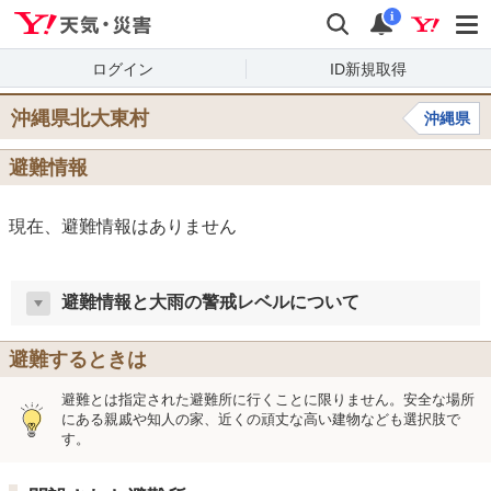
Yahoo!天気・災害
検索
通知
i
ログイン
ID新規取得
沖縄県北大東村
沖縄県
避難情報
現在、避難情報はありません
避難情報と大雨の警戒レベルについて
避難するときは
避難とは指定された避難所に行くことに限りません。安全な場所
にある親戚や知人の家、近くの頑丈な高い建物なども選択肢で
す。