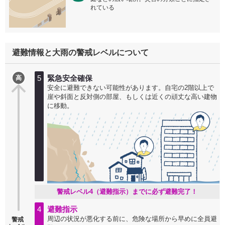
れている
避難情報と大雨の警戒レベルについて
5
緊急安全確保
高
安全に避難できない可能性があります。自宅の2階以上で
崖や斜面と反対側の部屋、もしくは近くの頑丈な高い建物
に移動。
警戒レベル4（避難指示）までに必ず避難完了！
4
避難指示
周辺の状況が悪化する前に、危険な場所から早めに全員避
警戒