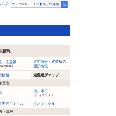
ヘルプ
中村小三郎 速報
検索
災情報
避難情報・避難所の
報・注意報
開設情報
今後の推移）
電情報
避難場所マップ
象災害
河川水位
風
（ライブカメラ）
砂災害キキクル
洪水キキクル
震・津波