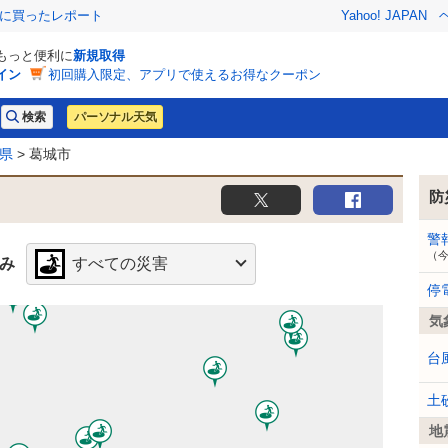
際に買ったレポート
Yahoo! JAPAN
でもっと便利に
新規取得
イン
初回購入限定、アプリで使えるお得なクーポン
パーソナル天気
県
> 葛城市
防
警
（
み
すべての災害
停
気
台
土
地