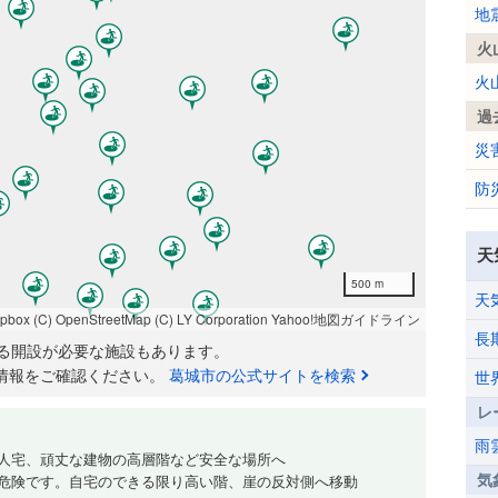
地
火
火
過
災
防
天
500 m
天
apbox
(C) OpenStreetMap
(C) LY Corporation
Yahoo!地図ガイドライン
長
る開設が必要な施設もあります。
情報をご確認ください。
葛城市の公式サイトを検索
世
レ
雨
人宅、頑丈な建物の高層階など安全な場所へ
気
危険です。自宅のできる限り高い階、崖の反対側へ移動