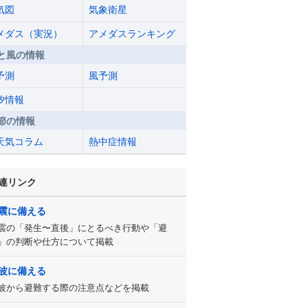
気図
気象衛星
メダス（実況）
アメダスランキング
と風の情報
予測
風予測
汐情報
節の情報
天気コラム
熱中症情報
連リンク
震に備える
震の「発生〜直後」にとるべき行動や「避
」の判断や仕方について掲載
波に備える
波から避難する際の注意点などを掲載