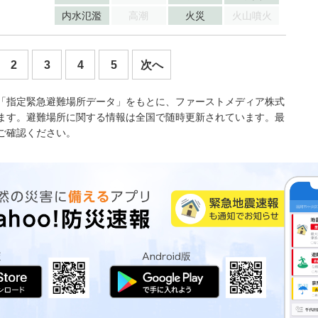
内水氾濫
高潮
火災
火山噴火
2
3
4
5
次へ
「指定緊急避難場所データ」をもとに、ファーストメディア株式
ます。避難場所に関する情報は全国で随時更新されています。最
ご確認ください。