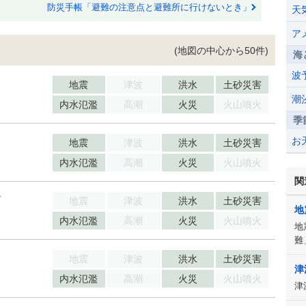
防災手帳「避難の注意点と避難所に行けないとき」
天
ア
(地図の中心から50件)
海
波
地震
津波
洪水
土砂災害
潮
内水氾濫
高潮
火災
火山噴火
季
お
地震
津波
洪水
土砂災害
内水氾濫
高潮
火災
火山噴火
関
ん
地震
津波
洪水
土砂災害
地
内水氾濫
高潮
火災
火山噴火
地
難
地震
津波
洪水
土砂災害
津
内水氾濫
高潮
火災
火山噴火
津