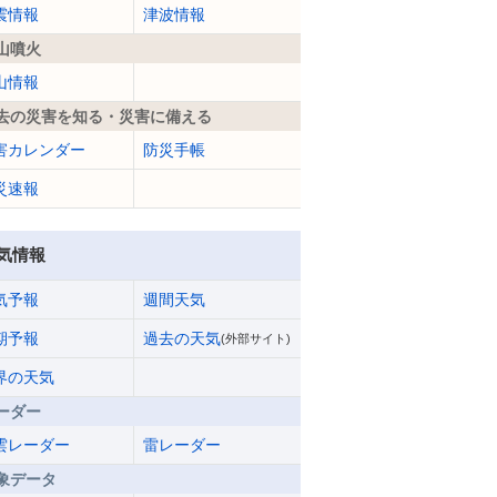
震情報
津波情報
山噴火
山情報
去の災害を知る・災害に備える
害カレンダー
防災手帳
災速報
気情報
気予報
週間天気
期予報
過去の天気
(外部サイト)
界の天気
ーダー
雲レーダー
雷レーダー
象データ