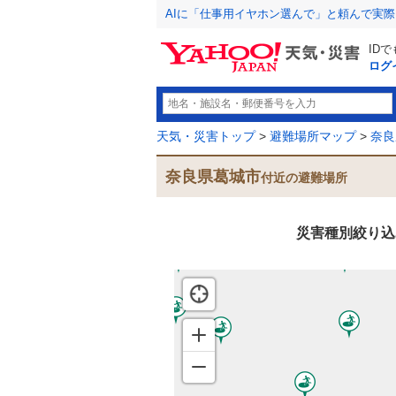
AIに「仕事用イヤホン選んで」と頼んで実
ID
ログ
天気・災害トップ
>
避難場所マップ
>
奈良
奈良県葛城市
付近の避難場所
災害種別絞り込