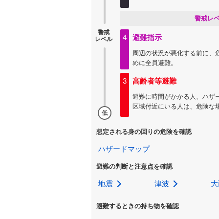
警戒レ
警戒
4
避難指示
レベル
周辺の状況が悪化する前に、
めに全員避難。
3
高齢者等避難
避難に時間がかかる人、ハザ
区域付近にいる人は、危険な
低
想定される身の回りの危険を確認
ハザードマップ
避難の判断と注意点を確認
地震
津波
大
避難するときの持ち物を確認