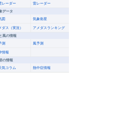
雲レーダー
雷レーダー
象データ
気図
気象衛星
メダス（実況）
アメダスランキング
と風の情報
予測
風予測
汐情報
節の情報
天気コラム
熱中症情報