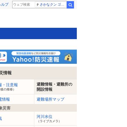
ヘルプ
さかなクン ゴールデンタッグ
検索
災情報
避難情報・避難所の
報・注意報
開設情報
今後の推移）
電情報
避難場所マップ
象災害
河川水位
風
（ライブカメラ）