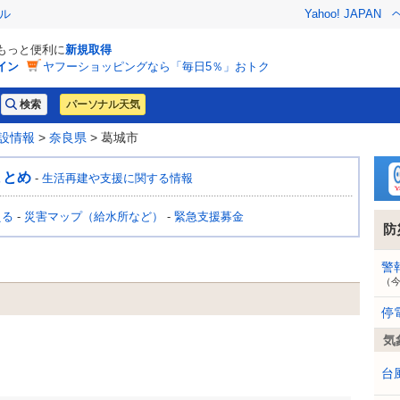
ル
Yahoo! JAPAN
でもっと便利に
新規取得
イン
ヤフーショッピングなら「毎日5％」おトク
パーソナル天気
設情報
>
奈良県
> 葛城市
まとめ
-
生活再建や支援に関する情報
える
-
災害マップ（給水所など）
-
緊急支援募金
防
警
（
停
気
台