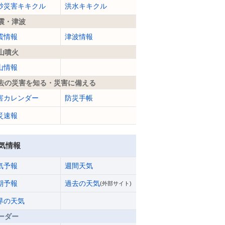
砂災害キキクル
洪水キキクル
震・津波
震情報
津波情報
山噴火
山情報
去の災害を知る・災害に備える
害カレンダー
防災手帳
災速報
気情報
気予報
週間天気
期予報
過去の天気
(外部サイト)
界の天気
ーダー