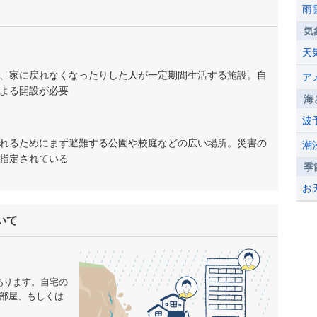
雨
気
天
、家に戻れなくなったりした人が一定期間生活する施設。自
ア
よる開設が必要
海
波
れるためにまず避難する公園や校庭などの広い場所。災害の
潮
指定されている
季
お
いて
あります。自宅の
の部屋、もしくは
。