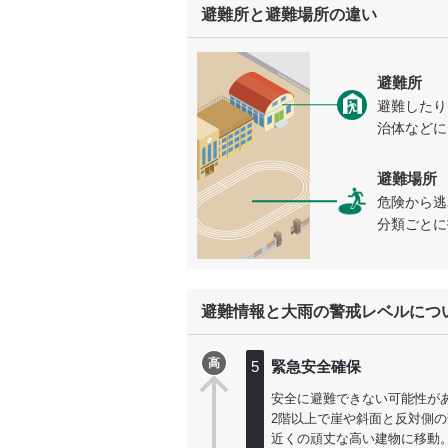
避難所と避難場所の違い
避難所
避難したり
治体などに
避難場所
危険から逃
分類ごとに
避難情報と大雨の警戒レベルにつ
高
5
緊急安全確保
安全に避難できない可能性が
2階以上で崖や斜面と反対側
近くの頑丈な高い建物に移動