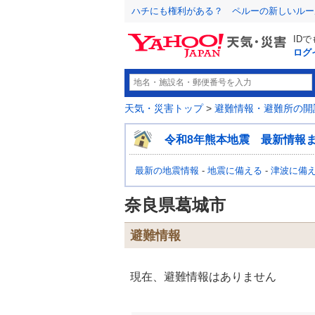
ハチにも権利がある？ ペルーの新しいルー
ID
ログ
天気・災害トップ
>
避難情報・避難所の開
令和8年熊本地震 最新情報
最新の地震情報
-
地震に備える
-
津波に備
奈良県葛城市
避難情報
現在、避難情報はありません