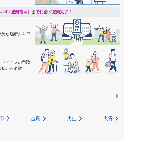
ベル4（避難指示）までに必ず避難完了！
危険な場所から早
ードマップの危険
場所から避難。
雨
台風
火山
大雪