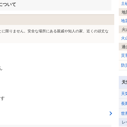
土
について
地
地
火
とに限りません。安全な場所にある親戚や知人の家、近くの頑丈な
火
過
災
防
ん
天
天
ます
長
世
レ