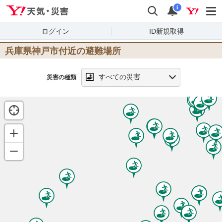
Yahoo!天気・災害
検索
通知
i
ログイン
ID新規取得
兵庫県神戸市
付近の避難場所
すべての災害
災害の種類