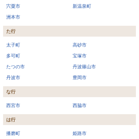
宍粟市
新温泉町
洲本市
た行
太子町
高砂市
多可町
宝塚市
たつの市
丹波篠山市
丹波市
豊岡市
な行
西宮市
西脇市
は行
播磨町
姫路市