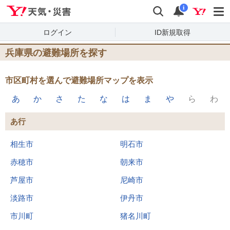
Yahoo!天気・災害
検索
通知
i
ログイン
ID新規取得
兵庫県の避難場所を探す
市区町村を選んで避難場所マップを表示
あ
か
さ
た
な
は
ま
や
ら
わ
あ行
相生市
明石市
赤穂市
朝来市
芦屋市
尼崎市
淡路市
伊丹市
市川町
猪名川町