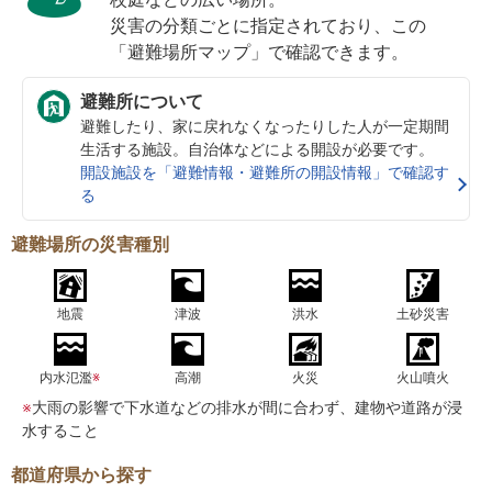
災害の分類ごとに指定されており、この
「避難場所マップ」で確認できます。
避難所について
避難したり、家に戻れなくなったりした人が一定期間
生活する施設。自治体などによる開設が必要です。
開設施設を「避難情報・避難所の開設情報」で確認す
る
避難場所の災害種別
地震
津波
洪水
土砂災害
内水氾濫
※
高潮
火災
火山噴火
※
大雨の影響で下水道などの排水が間に合わず、建物や道路が浸
水すること
都道府県から探す