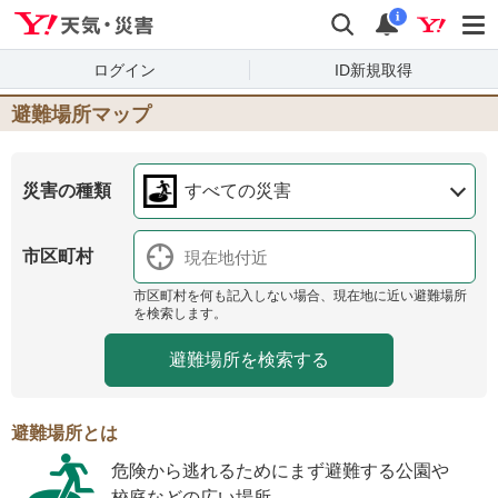
Yahoo!天気・災害
検索
通知
i
ログイン
ID新規取得
避難場所マップ
災害の種類
すべての災害
市区町村
市区町村を何も記入しない場合、現在地に近い避難場所
を検索します。
避難場所とは
危険から逃れるためにまず避難する公園や
校庭などの広い場所。