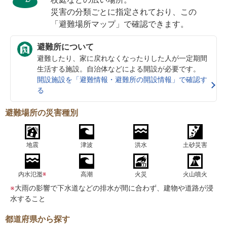
災害の分類ごとに指定されており、この
「避難場所マップ」で確認できます。
避難所について
避難したり、家に戻れなくなったりした人が一定期間
生活する施設。自治体などによる開設が必要です。
開設施設を「避難情報・避難所の開設情報」で確認す
る
避難場所の災害種別
地震
津波
洪水
土砂災害
内水氾濫
※
高潮
火災
火山噴火
※
大雨の影響で下水道などの排水が間に合わず、建物や道路が浸
水すること
都道府県から探す