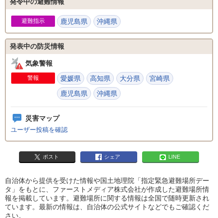
発令中の避難情報
避難指示
鹿児島県
沖縄県
発表中の防災情報
気象警報
警報
愛媛県
高知県
大分県
宮崎県
鹿児島県
沖縄県
災害マップ
ユーザー投稿を確認
ポスト
シェア
LINE
自治体から提供を受けた情報や国土地理院「指定緊急避難場所デー
タ」をもとに、ファーストメディア株式会社が作成した避難場所情
報を掲載しています。避難場所に関する情報は全国で随時更新され
ています。最新の情報は、自治体の公式サイトなどでもご確認くだ
さい。