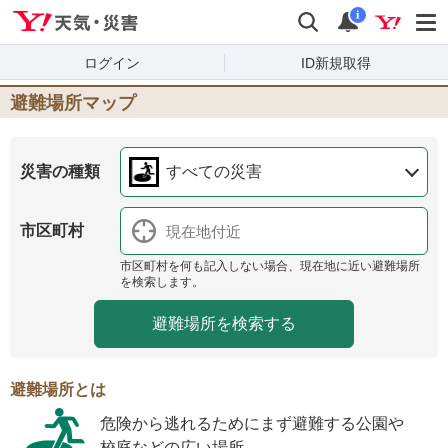
Yahoo!天気・災害
検索
通知
i
ログイン
ID新規取得
避難場所マップ
災害の種類
すべての災害
市区町村
市区町村を何も記入しない場合、現在地に近い避難場所
を検索します。
避難場所とは
危険から逃れるためにまず避難する公園や
校庭などの広い場所。