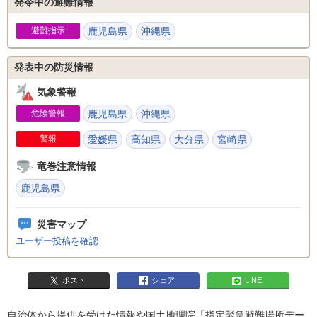
発令中の避難情報
避難指示
鹿児島県
沖縄県
発表中の防災情報
気象警報
危険警報
鹿児島県
沖縄県
警報
愛媛県
高知県
大分県
宮崎県
竜巻注意情報
鹿児島県
災害マップ
ユーザー投稿を確認
ポスト
シェア
LINE
自治体から提供を受けた情報や国土地理院「指定緊急避難場所デー