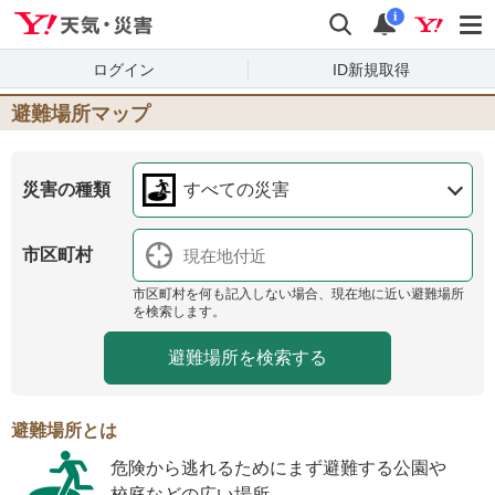
Yahoo!天気・災害
検索
通知
i
ログイン
ID新規取得
避難場所マップ
災害の種類
すべての災害
市区町村
市区町村を何も記入しない場合、現在地に近い避難場所
を検索します。
避難場所とは
危険から逃れるためにまず避難する公園や
校庭などの広い場所。