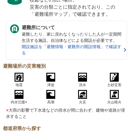
災害の分類ごとに指定されており、この
「避難場所マップ」で確認できます。
避難所について
避難したり、家に戻れなくなったりした人が一定期間
生活する施設。自治体などによる開設が必要です。
開設施設を「避難情報・避難所の開設情報」で確認す
る
避難場所の災害種別
地震
津波
洪水
土砂災害
内水氾濫
※
高潮
火災
火山噴火
※
大雨の影響で下水道などの排水が間に合わず、建物や道路が浸
水すること
都道府県から探す