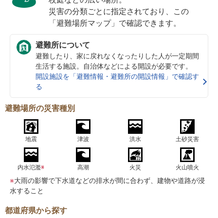
災害の分類ごとに指定されており、この
「避難場所マップ」で確認できます。
避難所について
避難したり、家に戻れなくなったりした人が一定期間
生活する施設。自治体などによる開設が必要です。
開設施設を「避難情報・避難所の開設情報」で確認す
る
避難場所の災害種別
地震
津波
洪水
土砂災害
内水氾濫
※
高潮
火災
火山噴火
※
大雨の影響で下水道などの排水が間に合わず、建物や道路が浸
水すること
都道府県から探す