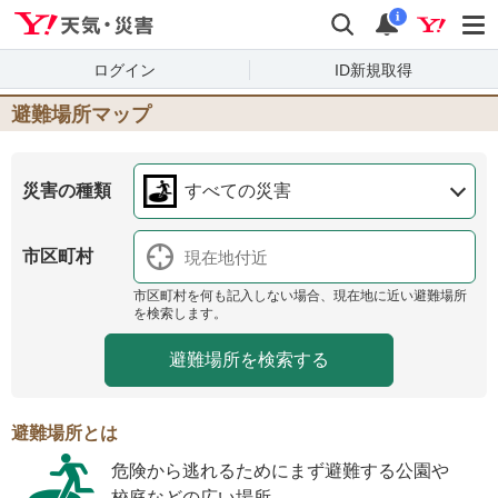
Yahoo!天気・災害
検索
通知
i
ログイン
ID新規取得
避難場所マップ
災害の種類
すべての災害
市区町村
市区町村を何も記入しない場合、現在地に近い避難場所
を検索します。
避難場所とは
危険から逃れるためにまず避難する公園や
校庭などの広い場所。