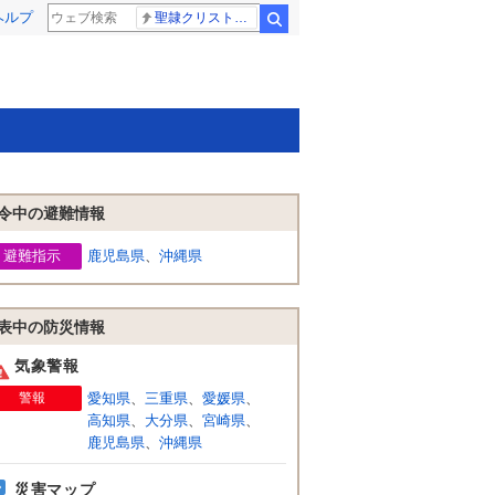
ヘルプ
聖隷クリストファー高校
検索
令中の避難情報
避難指示
鹿児島県
、
沖縄県
表中の防災情報
気象警報
警報
愛知県
、
三重県
、
愛媛県
、
高知県
、
大分県
、
宮崎県
、
鹿児島県
、
沖縄県
災害マップ