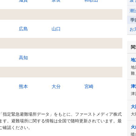
波
潮
季
広島
山口
お
関
高知
地
地
難
熊本
大分
宮崎
津
津
大
「指定緊急避難場所データ」をもとに、ファーストメディア株式
大
ます。避難場所に関する情報は全国で随時更新されています。最
火
ご確認ください。
噴