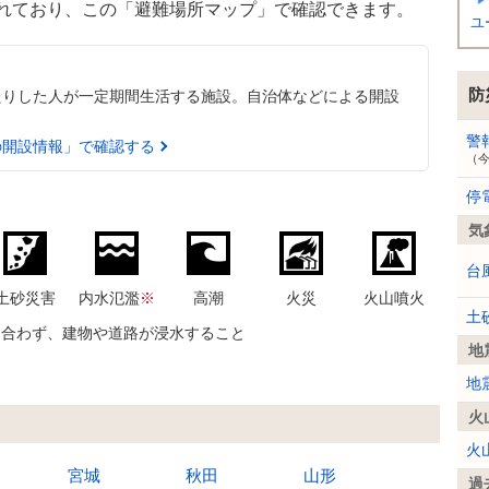
れており、この「避難場所マップ」で確認できます。
ユ
防
たりした人が一定期間生活する施設。自治体などによる開設
警
の開設情報」で確認する
（
停
気
台
土砂災害
内水氾濫
※
高潮
火災
火山噴火
土
に合わず、建物や道路が浸水すること
地
地
火
火
宮城
秋田
山形
過