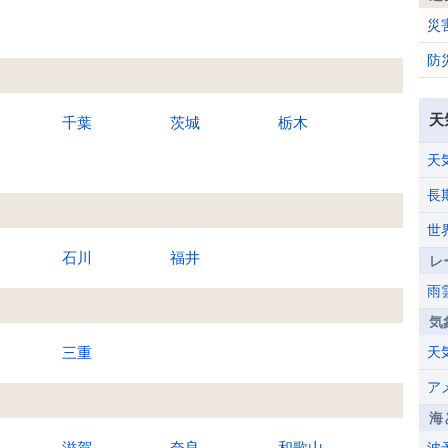
災
防
天
千葉
茨城
栃木
天
長
世
石川
福井
レ
雨
気
三重
天
ア
海
滋賀
奈良
和歌山