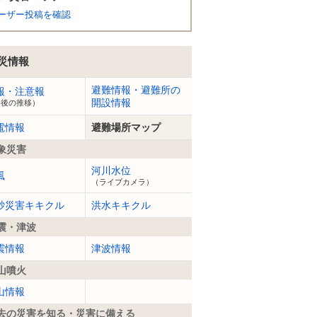
ーザー投稿を確認
災情報
避難情報・避難所の
報・注意報
開設情報
今後の推移）
電情報
避難場所マップ
象災害
河川水位
風
（ライブカメラ）
砂災害キキクル
洪水キキクル
震・津波
震情報
津波情報
山噴火
山情報
去の災害を知る・災害に備える