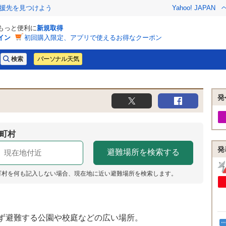
援先を見つけよう
Yahoo! JAPAN
でもっと便利に
新規取得
イン
初回購入限定、アプリで使えるお得なクーポン
パーソナル天気
発
町村
発
町村を何も記入しない場合、現在地に近い避難場所を検索します。
ず避難する公園や校庭などの広い場所。