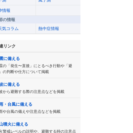
予測
風予測
汐情報
節の情報
天気コラム
熱中症情報
連リンク
震に備える
震の「発生〜直後」にとるべき行動や「避
」の判断や仕方について掲載
波に備える
波から避難する際の注意点などを掲載
雨・台風に備える
雨や台風の備えや注意点などを掲載
山噴火に備える
火警戒レベルの説明や、避難する時の注意点