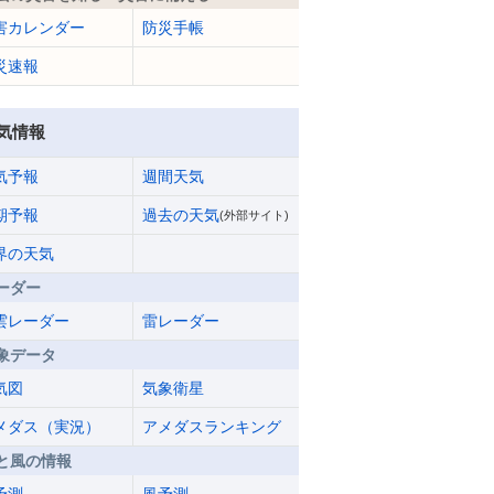
害カレンダー
防災手帳
災速報
気情報
気予報
週間天気
期予報
過去の天気
(外部サイト)
界の天気
ーダー
雲レーダー
雷レーダー
象データ
気図
気象衛星
メダス（実況）
アメダスランキング
と風の情報