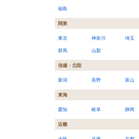
福島
関東
東京
神奈川
埼玉
群馬
山梨
信越・北陸
新潟
長野
富山
東海
愛知
岐阜
静岡
近畿
大阪
兵庫
京都