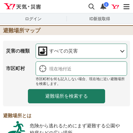
Yahoo!天気・災害
検索
通知
i
ログイン
ID新規取得
避難場所マップ
災害の種類
すべての災害
市区町村
市区町村を何も記入しない場合、現在地に近い避難場所
を検索します。
避難場所とは
危険から逃れるためにまず避難する公園や
校庭などの広い場所。