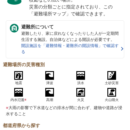
災害の分類ごとに指定されており、この
「避難場所マップ」で確認できます。
避難所について
避難したり、家に戻れなくなったりした人が一定期間
生活する施設。自治体などによる開設が必要です。
開設施設を「避難情報・避難所の開設情報」で確認す
る
避難場所の災害種別
地震
津波
洪水
土砂災害
内水氾濫
※
高潮
火災
火山噴火
※
大雨の影響で下水道などの排水が間に合わず、建物や道路が浸
水すること
都道府県から探す