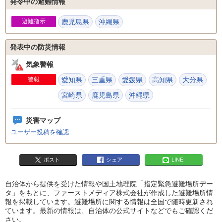
発令中の避難情報
避難指示
鹿児島県
沖縄県
発表中の防災情報
気象警報
警報
愛知県
三重県
愛媛県
高知県
大分県
宮崎県
鹿児島県
沖縄県
災害マップ
ユーザー投稿を確認
ポスト
シェア
LINE
自治体から提供を受けた情報や国土地理院「指定緊急避難場所デー
タ」をもとに、ファーストメディア株式会社が作成した避難場所情
報を掲載しています。避難場所に関する情報は全国で随時更新され
ています。最新の情報は、自治体の公式サイトなどでもご確認くだ
さい。