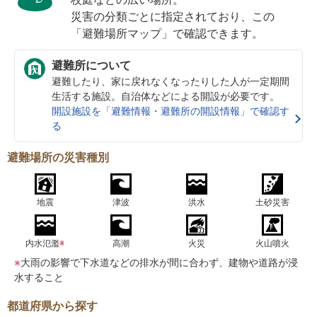
災害の分類ごとに指定されており、この
「避難場所マップ」で確認できます。
避難所について
避難したり、家に戻れなくなったりした人が一定期間
生活する施設。自治体などによる開設が必要です。
開設施設を「避難情報・避難所の開設情報」で確認す
る
避難場所の災害種別
地震
津波
洪水
土砂災害
内水氾濫
※
高潮
火災
火山噴火
※
大雨の影響で下水道などの排水が間に合わず、建物や道路が浸
水すること
都道府県から探す