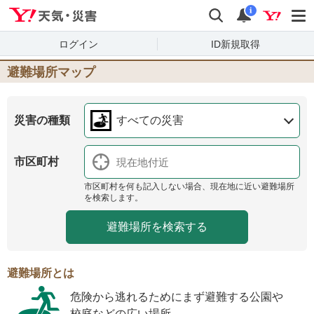
Yahoo!天気・災害
検索
通知
i
ログイン
ID新規取得
避難場所マップ
災害の種類
すべての災害
市区町村
市区町村を何も記入しない場合、現在地に近い避難場所
を検索します。
避難場所とは
危険から逃れるためにまず避難する公園や
校庭などの広い場所。