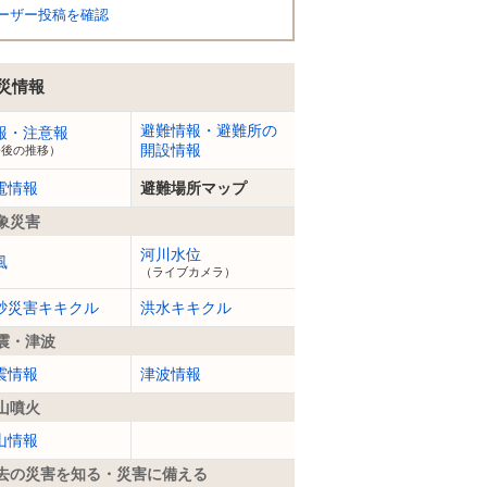
ーザー投稿を確認
災情報
避難情報・避難所の
報・注意報
開設情報
今後の推移）
電情報
避難場所マップ
象災害
河川水位
風
（ライブカメラ）
砂災害キキクル
洪水キキクル
震・津波
震情報
津波情報
山噴火
山情報
去の災害を知る・災害に備える