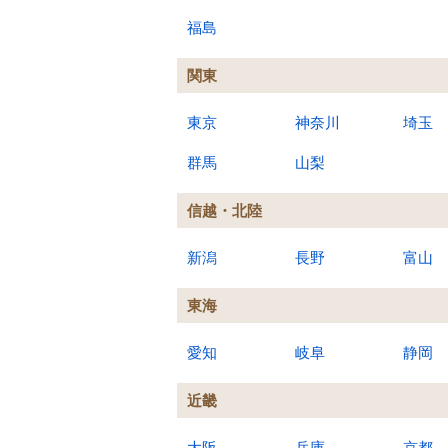
福島
関東
東京
神奈川
埼玉
群馬
山梨
信越・北陸
新潟
長野
富山
東海
愛知
岐阜
静岡
近畿
大阪
兵庫
京都