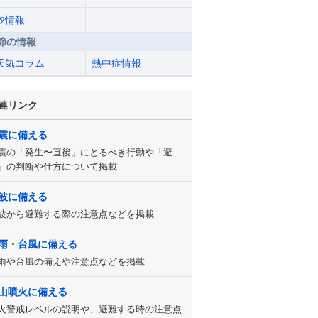
汐情報
節の情報
天気コラム
熱中症情報
連リンク
震に備える
震の「発生〜直後」にとるべき行動や「避
」の判断や仕方について掲載
波に備える
波から避難する際の注意点などを掲載
雨・台風に備える
雨や台風の備えや注意点などを掲載
山噴火に備える
火警戒レベルの説明や、避難する時の注意点