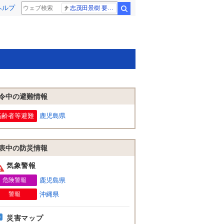
ヘルプ
志茂田景樹 要介護5
検索
令中の避難情報
高齢者等避難
鹿児島県
表中の防災情報
気象警報
危険警報
鹿児島県
警報
沖縄県
災害マップ