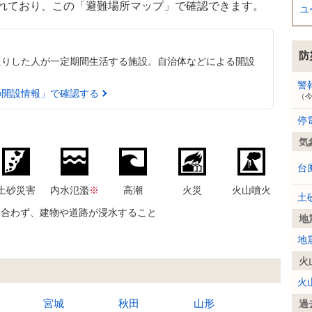
れており、この「避難場所マップ」で確認できます。
ユ
防
たりした人が一定期間生活する施設。自治体などによる開設
警
の開設情報」で確認する
（
停
気
台
土砂災害
内水氾濫
※
高潮
火災
火山噴火
土
に合わず、建物や道路が浸水すること
地
地
火
火
宮城
秋田
山形
過