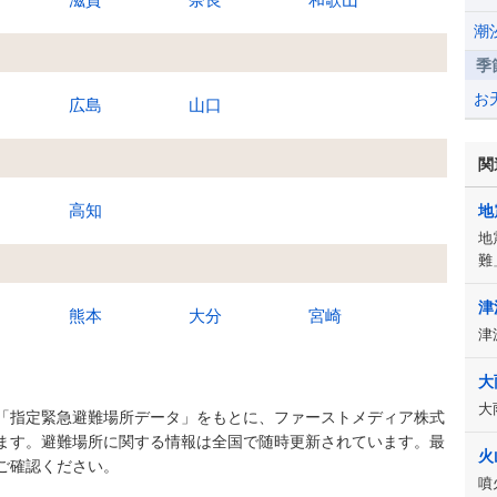
潮
季
お
広島
山口
関
高知
地
地
難
津
熊本
大分
宮崎
津
大
大
「指定緊急避難場所データ」をもとに、ファーストメディア株式
ます。避難場所に関する情報は全国で随時更新されています。最
火
ご確認ください。
噴