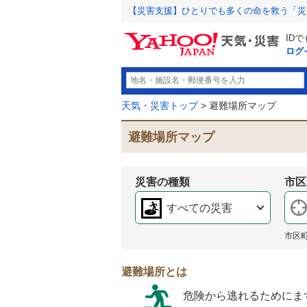
【災害支援】ひとりでも多くの命を救う「災
ID
ログ
天気・災害トップ
> 避難場所マップ
避難場所マップ
災害の種類
市区
すべての災害
市区
避難場所とは
危険から逃れるためにま