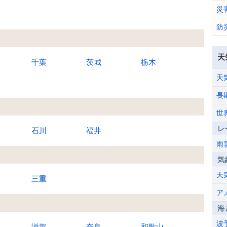
災
防
天
千葉
茨城
栃木
天
長
世
レ
石川
福井
雨
気
天
三重
ア
海
波
滋賀
奈良
和歌山