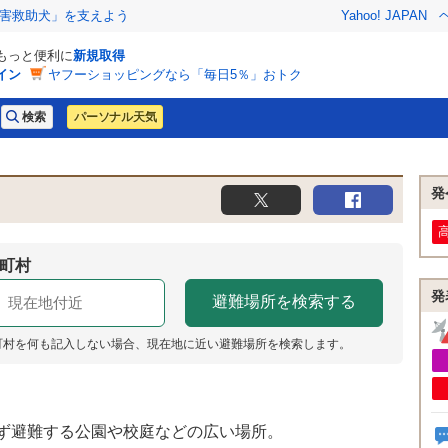
害救助犬」を支えよう
Yahoo! JAPAN
でもっと便利に
新規取得
イン
ヤフーショッピングなら「毎日5％」おトク
パーソナル天気
発
町村
発
町村を何も記入しない場合、現在地に近い避難場所を検索します。
ず避難する公園や校庭などの広い場所。