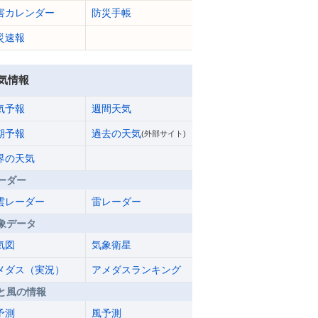
害カレンダー
防災手帳
災速報
気情報
気予報
週間天気
期予報
過去の天気
(外部サイト)
界の天気
ーダー
雲レーダー
雷レーダー
象データ
気図
気象衛星
メダス（実況）
アメダスランキング
と風の情報
予測
風予測