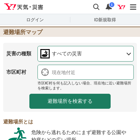
Yahoo!天気・災害
検索
通知
i
ログイン
ID新規取得
避難場所マップ
災害の種類
すべての災害
市区町村
市区町村を何も記入しない場合、現在地に近い避難場所
を検索します。
避難場所とは
危険から逃れるためにまず避難する公園や
校庭などの広い場所。