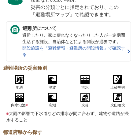
災害の分類ごとに指定されており、この
「避難場所マップ」で確認できます。
避難所について
避難したり、家に戻れなくなったりした人が一定期間
生活する施設。自治体などによる開設が必要です。
開設施設を「避難情報・避難所の開設情報」で確認す
る
避難場所の災害種別
地震
津波
洪水
土砂災害
内水氾濫
※
高潮
火災
火山噴火
※
大雨の影響で下水道などの排水が間に合わず、建物や道路が浸
水すること
都道府県から探す