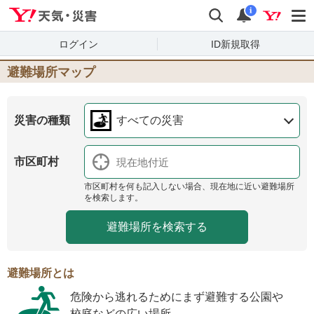
Yahoo!天気・災害
検索
通知
i
ログイン
ID新規取得
避難場所マップ
災害の種類
すべての災害
市区町村
市区町村を何も記入しない場合、現在地に近い避難場所
を検索します。
避難場所とは
危険から逃れるためにまず避難する公園や
校庭などの広い場所。