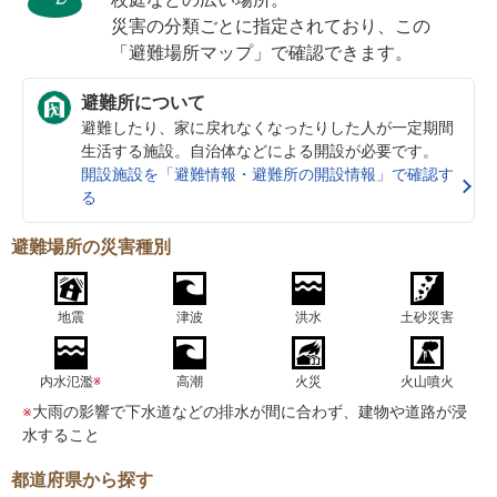
災害の分類ごとに指定されており、この
「避難場所マップ」で確認できます。
避難所について
避難したり、家に戻れなくなったりした人が一定期間
生活する施設。自治体などによる開設が必要です。
開設施設を「避難情報・避難所の開設情報」で確認す
る
避難場所の災害種別
地震
津波
洪水
土砂災害
内水氾濫
※
高潮
火災
火山噴火
※
大雨の影響で下水道などの排水が間に合わず、建物や道路が浸
水すること
都道府県から探す