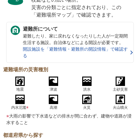
災害の分類ごとに指定されており、この
「避難場所マップ」で確認できます。
避難所について
避難したり、家に戻れなくなったりした人が一定期間
生活する施設。自治体などによる開設が必要です。
開設施設を「避難情報・避難所の開設情報」で確認す
る
避難場所の災害種別
地震
津波
洪水
土砂災害
内水氾濫
※
高潮
火災
火山噴火
※
大雨の影響で下水道などの排水が間に合わず、建物や道路が浸
水すること
都道府県から探す