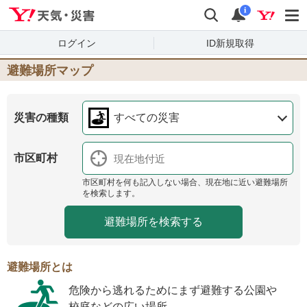
Yahoo!天気・災害
検索
通知
i
ログイン
ID新規取得
避難場所マップ
災害の種類
すべての災害
市区町村
市区町村を何も記入しない場合、現在地に近い避難場所
を検索します。
避難場所とは
危険から逃れるためにまず避難する公園や
校庭などの広い場所。