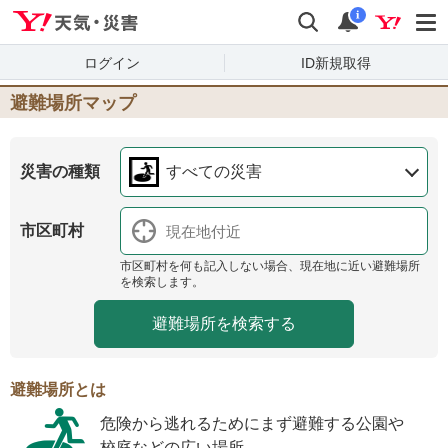
Yahoo!天気・災害
検索
通知
i
ログイン
ID新規取得
避難場所マップ
災害の種類
すべての災害
市区町村
市区町村を何も記入しない場合、現在地に近い避難場所
を検索します。
避難場所とは
危険から逃れるためにまず避難する公園や
校庭などの広い場所。