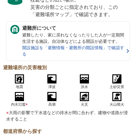
災害の分類ごとに指定されており、この
「避難場所マップ」で確認できます。
避難所について
避難したり、家に戻れなくなったりした人が一定期間
生活する施設。自治体などによる開設が必要です。
開設施設を「避難情報・避難所の開設情報」で確認す
る
避難場所の災害種別
地震
津波
洪水
土砂災害
内水氾濫
※
高潮
火災
火山噴火
※
大雨の影響で下水道などの排水が間に合わず、建物や道路が浸
水すること
都道府県から探す