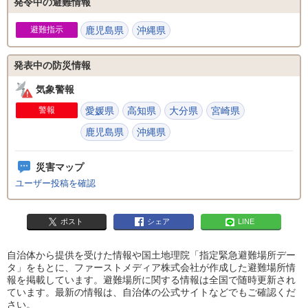
発令中の避難情報
避難指示
鹿児島県
沖縄県
発表中の防災情報
気象警報
警報
愛媛県
高知県
大分県
宮崎県
鹿児島県
沖縄県
災害マップ
ユーザー投稿を確認
ポスト
シェア
LINE
自治体から提供を受けた情報や国土地理院「指定緊急避難場所デー
タ」をもとに、ファーストメディア株式会社が作成した避難場所情
報を掲載しています。避難場所に関する情報は全国で随時更新され
ています。最新の情報は、自治体の公式サイトなどでもご確認くだ
さい。