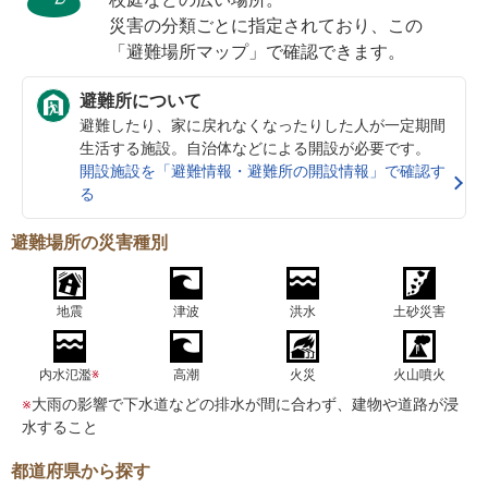
災害の分類ごとに指定されており、この
「避難場所マップ」で確認できます。
避難所について
避難したり、家に戻れなくなったりした人が一定期間
生活する施設。自治体などによる開設が必要です。
開設施設を「避難情報・避難所の開設情報」で確認す
る
避難場所の災害種別
地震
津波
洪水
土砂災害
内水氾濫
※
高潮
火災
火山噴火
※
大雨の影響で下水道などの排水が間に合わず、建物や道路が浸
水すること
都道府県から探す