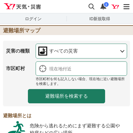
Yahoo!天気・災害
検索
通知
i
ログイン
ID新規取得
避難場所マップ
災害の種類
すべての災害
市区町村
市区町村を何も記入しない場合、現在地に近い避難場所
を検索します。
避難場所とは
危険から逃れるためにまず避難する公園や
校庭などの広い場所。