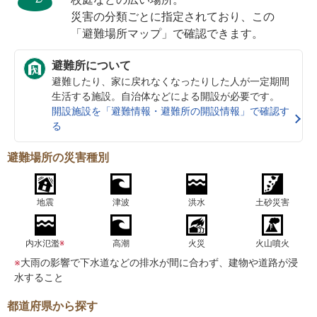
災害の分類ごとに指定されており、この
「避難場所マップ」で確認できます。
避難所について
避難したり、家に戻れなくなったりした人が一定期間
生活する施設。自治体などによる開設が必要です。
開設施設を「避難情報・避難所の開設情報」で確認す
る
避難場所の災害種別
地震
津波
洪水
土砂災害
内水氾濫
※
高潮
火災
火山噴火
※
大雨の影響で下水道などの排水が間に合わず、建物や道路が浸
水すること
都道府県から探す