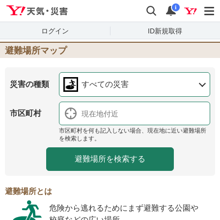
Yahoo!天気・災害
検索
通知
i
ログイン
ID新規取得
避難場所マップ
災害の種類
すべての災害
市区町村
市区町村を何も記入しない場合、現在地に近い避難場所
を検索します。
避難場所とは
危険から逃れるためにまず避難する公園や
校庭などの広い場所。