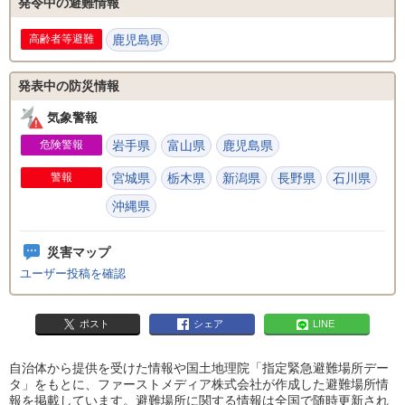
発令中の避難情報
高齢者等避難
鹿児島県
発表中の防災情報
気象警報
危険警報
岩手県
富山県
鹿児島県
警報
宮城県
栃木県
新潟県
長野県
石川県
沖縄県
災害マップ
ユーザー投稿を確認
ポスト
シェア
LINE
自治体から提供を受けた情報や国土地理院「指定緊急避難場所デー
タ」をもとに、ファーストメディア株式会社が作成した避難場所情
報を掲載しています。避難場所に関する情報は全国で随時更新され