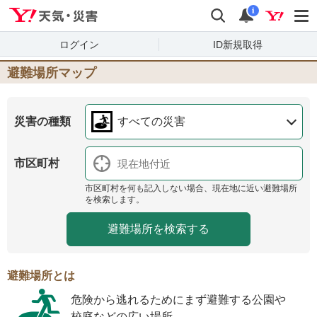
Yahoo!天気・災害
検索
通知
i
ログイン
ID新規取得
避難場所マップ
災害の種類
すべての災害
市区町村
市区町村を何も記入しない場合、現在地に近い避難場所
を検索します。
避難場所とは
危険から逃れるためにまず避難する公園や
校庭などの広い場所。