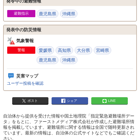
発令中の避難情報
避難指示
鹿児島県
沖縄県
発表中の防災情報
気象警報
警報
愛媛県
高知県
大分県
宮崎県
鹿児島県
沖縄県
災害マップ
ユーザー投稿を確認
ポスト
シェア
LINE
自治体から提供を受けた情報や国土地理院「指定緊急避難場所デー
タ」をもとに、ファーストメディア株式会社が作成した避難場所情
報を掲載しています。避難場所に関する情報は全国で随時更新され
ています。最新の情報は、自治体の公式サイトなどでもご確認くだ
さい。