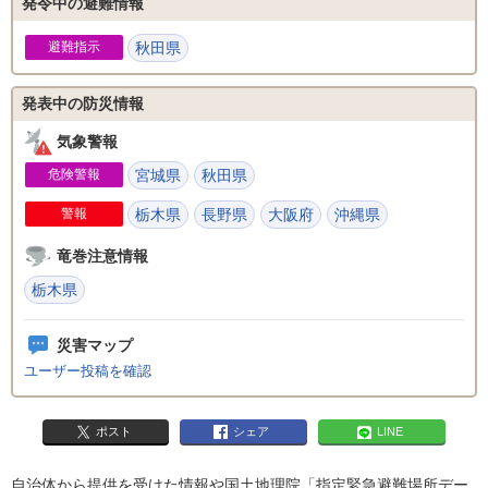
発令中の避難情報
避難指示
秋田県
発表中の防災情報
気象警報
危険警報
宮城県
秋田県
警報
栃木県
長野県
大阪府
沖縄県
竜巻注意情報
栃木県
災害マップ
ユーザー投稿を確認
ポスト
シェア
LINE
自治体から提供を受けた情報や国土地理院「指定緊急避難場所デー