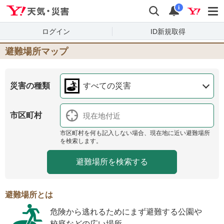
Yahoo!天気・災害
検索
通知
i
ログイン
ID新規取得
避難場所マップ
災害の種類
すべての災害
市区町村
市区町村を何も記入しない場合、現在地に近い避難場所
を検索します。
避難場所とは
危険から逃れるためにまず避難する公園や
校庭などの広い場所。