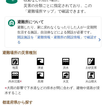
災害の分類ごとに指定されており、この
「避難場所マップ」で確認できます。
避難所について
避難したり、家に戻れなくなったりした人が一定期間
生活する施設。自治体などによる開設が必要です。
開設施設を「避難情報・避難所の開設情報」で確認す
る
避難場所の災害種別
地震
津波
洪水
土砂災害
内水氾濫
※
高潮
火災
火山噴火
※
大雨の影響で下水道などの排水が間に合わず、建物や道路が浸
水すること
都道府県から探す