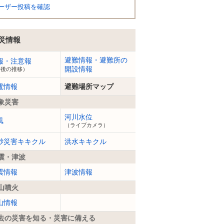
ーザー投稿を確認
災情報
避難情報・避難所の
報・注意報
開設情報
今後の推移）
電情報
避難場所マップ
象災害
河川水位
風
（ライブカメラ）
砂災害キキクル
洪水キキクル
震・津波
震情報
津波情報
山噴火
山情報
去の災害を知る・災害に備える