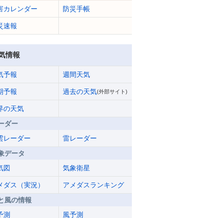
害カレンダー
防災手帳
災速報
気情報
気予報
週間天気
期予報
過去の天気
(外部サイト)
界の天気
ーダー
雲レーダー
雷レーダー
象データ
気図
気象衛星
メダス（実況）
アメダスランキング
と風の情報
予測
風予測