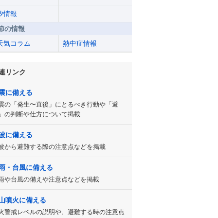
汐情報
節の情報
天気コラム
熱中症情報
連リンク
震に備える
震の「発生〜直後」にとるべき行動や「避
」の判断や仕方について掲載
波に備える
波から避難する際の注意点などを掲載
雨・台風に備える
雨や台風の備えや注意点などを掲載
山噴火に備える
火警戒レベルの説明や、避難する時の注意点