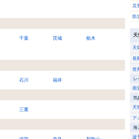
災
防
天
千葉
茨城
栃木
天
長
世
レ
石川
福井
雨
気
天
三重
ア
海
波
滋賀
奈良
和歌山