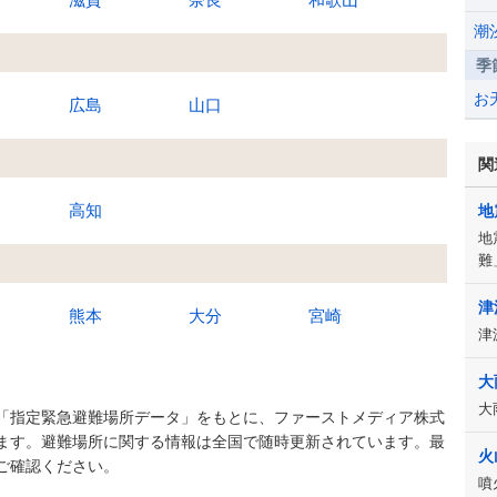
潮
季
お
広島
山口
関
高知
地
地
難
津
熊本
大分
宮崎
津
大
大
「指定緊急避難場所データ」をもとに、ファーストメディア株式
ます。避難場所に関する情報は全国で随時更新されています。最
火
ご確認ください。
噴