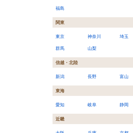
福島
関東
東京
神奈川
埼玉
群馬
山梨
信越・北陸
新潟
長野
富山
東海
愛知
岐阜
静岡
近畿
大阪
兵庫
京都