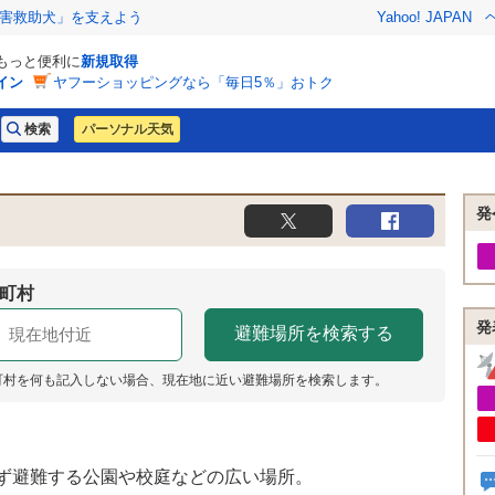
害救助犬」を支えよう
Yahoo! JAPAN
でもっと便利に
新規取得
イン
ヤフーショッピングなら「毎日5％」おトク
パーソナル天気
発
町村
発
町村を何も記入しない場合、現在地に近い避難場所を検索します。
ず避難する公園や校庭などの広い場所。