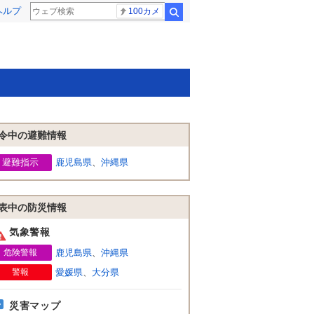
ヘルプ
100カメ
検索
令中の避難情報
避難指示
鹿児島県
、
沖縄県
表中の防災情報
気象警報
危険警報
鹿児島県
、
沖縄県
警報
愛媛県
、
大分県
災害マップ