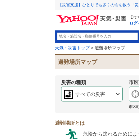
【災害支援】ひとりでも多くの命を救う「災
ID
ログ
天気・災害トップ
> 避難場所マップ
避難場所マップ
災害の種類
市区
すべての災害
市区
避難場所とは
危険から逃れるためにま