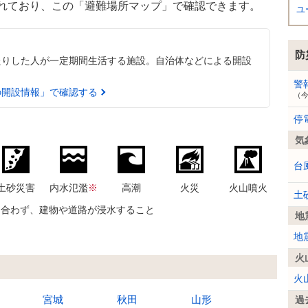
れており、この「避難場所マップ」で確認できます。
ユ
防
たりした人が一定期間生活する施設。自治体などによる開設
警
の開設情報」で確認する
（
停
気
台
土砂災害
内水氾濫
※
高潮
火災
火山噴火
土
に合わず、建物や道路が浸水すること
地
地
火
火
宮城
秋田
山形
過