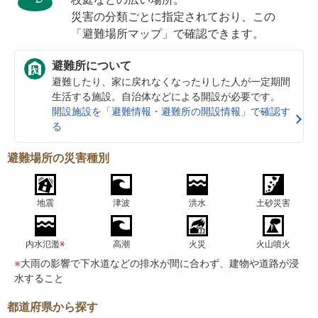
災害の分類ごとに指定されており、この
「避難場所マップ」で確認できます。
避難所について
避難したり、家に戻れなくなったりした人が一定期間
生活する施設。自治体などによる開設が必要です。
開設施設を「避難情報・避難所の開設情報」で確認す
る
避難場所の災害種別
地震
津波
洪水
土砂災害
内水氾濫
※
高潮
火災
火山噴火
※
大雨の影響で下水道などの排水が間に合わず、建物や道路が浸
水すること
都道府県から探す