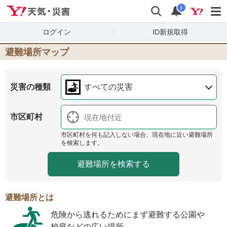
Yahoo!天気・災害
検索
通知
i
ログイン
ID新規取得
避難場所マップ
災害の種類
すべての災害
市区町村
市区町村を何も記入しない場合、現在地に近い避難場所
を検索します。
避難場所とは
危険から逃れるためにまず避難する公園や
校庭などの広い場所。