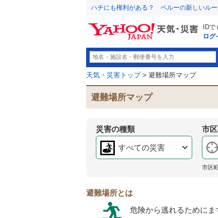
ハチにも権利がある？ ペルーの新しいルー
ID
ログ
天気・災害トップ
> 避難場所マップ
避難場所マップ
災害の種類
市区
すべての災害
市区
避難場所とは
危険から逃れるためにま