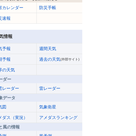
害カレンダー
防災手帳
災速報
気情報
気予報
週間天気
期予報
過去の天気
(外部サイト)
界の天気
ーダー
雲レーダー
雷レーダー
象データ
気図
気象衛星
メダス（実況）
アメダスランキング
と風の情報