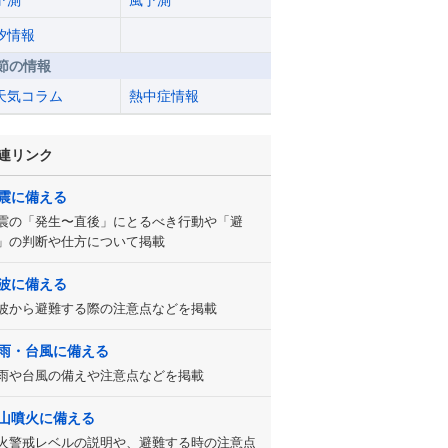
予測
風予測
汐情報
節の情報
天気コラム
熱中症情報
連リンク
震に備える
震の「発生〜直後」にとるべき行動や「避
」の判断や仕方について掲載
波に備える
波から避難する際の注意点などを掲載
雨・台風に備える
雨や台風の備えや注意点などを掲載
山噴火に備える
火警戒レベルの説明や、避難する時の注意点