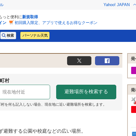
ル
Yahoo! JAPAN
でもっと便利に
新規取得
イン
初回購入限定、アプリで使えるお得なクーポン
パーソナル天気
発
町村
発
町村を何も記入しない場合、現在地に近い避難場所を検索します。
ず避難する公園や校庭などの広い場所。