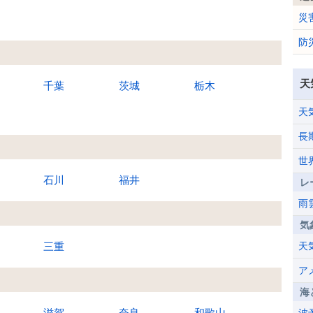
災
防
天
千葉
茨城
栃木
天
長
世
石川
福井
レ
雨
気
三重
天
ア
海
滋賀
奈良
和歌山