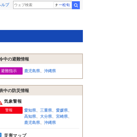
ヘルプ
一松旬
検索
令中の避難情報
避難指示
鹿児島県
、
沖縄県
表中の防災情報
気象警報
警報
愛知県
、
三重県
、
愛媛県
、
高知県
、
大分県
、
宮崎県
、
鹿児島県
、
沖縄県
災害マップ