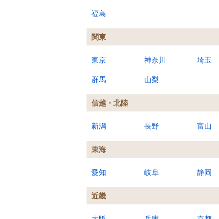
福島
関東
東京
神奈川
埼玉
群馬
山梨
信越・北陸
新潟
長野
富山
東海
愛知
岐阜
静岡
近畿
大阪
兵庫
京都