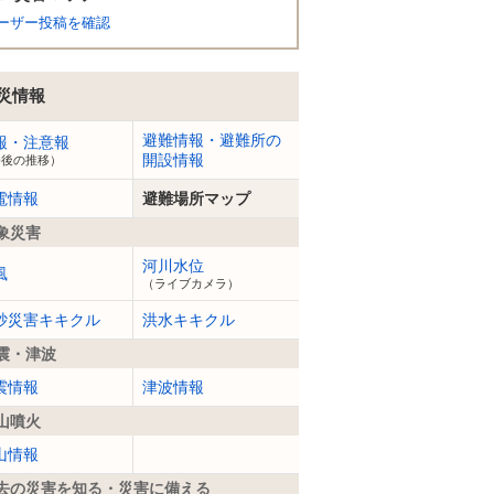
ーザー投稿を確認
災情報
避難情報・避難所の
報・注意報
開設情報
今後の推移）
電情報
避難場所マップ
象災害
河川水位
風
（ライブカメラ）
砂災害キキクル
洪水キキクル
震・津波
震情報
津波情報
山噴火
山情報
去の災害を知る・災害に備える