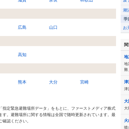
波
潮
季
広島
山口
お
関
高知
地
地
難
熊本
大分
宮崎
津
津
大
「指定緊急避難場所データ」をもとに、ファーストメディア株式
大
ます。避難場所に関する情報は全国で随時更新されています。最
火
ご確認ください。
噴