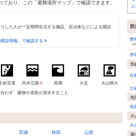
れており、この「避難場所マップ」で確認できます。
ユ
防
たりした人が一定期間生活する施設。自治体などによる開設
警
の開設情報」で確認する
（
停
気
台
土砂災害
内水氾濫
※
高潮
火災
火山噴火
土
に合わず、建物や道路が浸水すること
地
地
火
火
宮城
秋田
山形
過