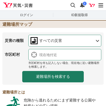
Yahoo!天気・災害
検索
通知
i
ログイン
ID新規取得
避難場所マップ
災害の種類
すべての災害
市区町村
市区町村を何も記入しない場合、現在地に近い避難場所
を検索します。
避難場所とは
危険から逃れるためにまず避難する公園や
校庭などの広い場所。