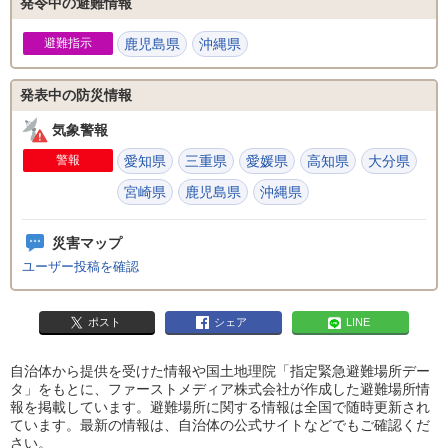
発令中の避難情報
避難指示
鹿児島県
沖縄県
発表中の防災情報
気象警報
警報
愛知県
三重県
愛媛県
高知県
大分県
宮崎県
鹿児島県
沖縄県
災害マップ
ユーザー投稿を確認
ポスト
シェア
LINE
自治体から提供を受けた情報や国土地理院「指定緊急避難場所デー
タ」をもとに、ファーストメディア株式会社が作成した避難場所情
報を掲載しています。避難場所に関する情報は全国で随時更新され
ています。最新の情報は、自治体の公式サイトなどでもご確認くだ
さい。