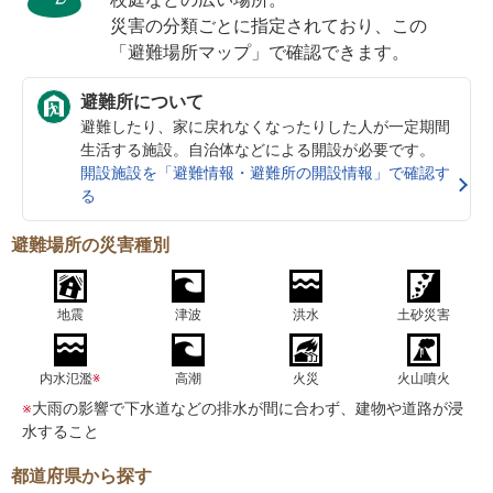
災害の分類ごとに指定されており、この
「避難場所マップ」で確認できます。
避難所について
避難したり、家に戻れなくなったりした人が一定期間
生活する施設。自治体などによる開設が必要です。
開設施設を「避難情報・避難所の開設情報」で確認す
る
避難場所の災害種別
地震
津波
洪水
土砂災害
内水氾濫
※
高潮
火災
火山噴火
※
大雨の影響で下水道などの排水が間に合わず、建物や道路が浸
水すること
都道府県から探す