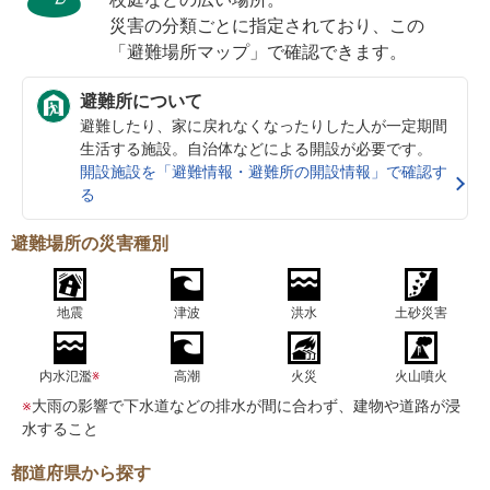
災害の分類ごとに指定されており、この
「避難場所マップ」で確認できます。
避難所について
避難したり、家に戻れなくなったりした人が一定期間
生活する施設。自治体などによる開設が必要です。
開設施設を「避難情報・避難所の開設情報」で確認す
る
避難場所の災害種別
地震
津波
洪水
土砂災害
内水氾濫
※
高潮
火災
火山噴火
※
大雨の影響で下水道などの排水が間に合わず、建物や道路が浸
水すること
都道府県から探す