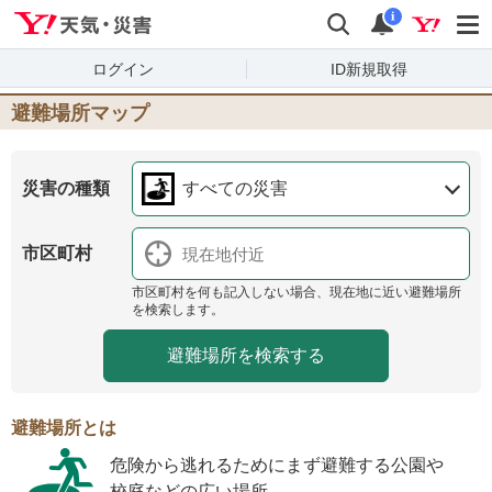
Yahoo!天気・災害
検索
通知
i
ログイン
ID新規取得
避難場所マップ
災害の種類
すべての災害
市区町村
市区町村を何も記入しない場合、現在地に近い避難場所
を検索します。
避難場所とは
危険から逃れるためにまず避難する公園や
校庭などの広い場所。