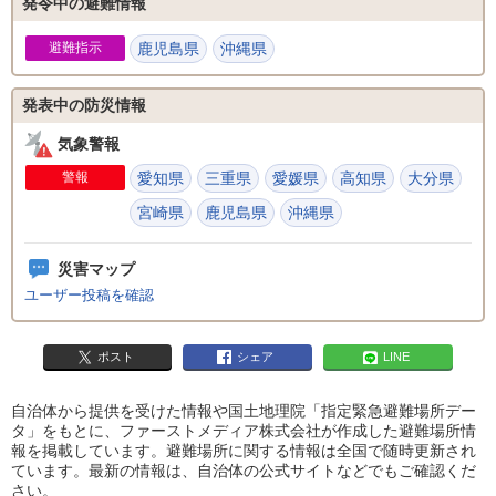
発令中の避難情報
避難指示
鹿児島県
沖縄県
発表中の防災情報
気象警報
警報
愛知県
三重県
愛媛県
高知県
大分県
宮崎県
鹿児島県
沖縄県
災害マップ
ユーザー投稿を確認
ポスト
シェア
LINE
自治体から提供を受けた情報や国土地理院「指定緊急避難場所デー
タ」をもとに、ファーストメディア株式会社が作成した避難場所情
報を掲載しています。避難場所に関する情報は全国で随時更新され
ています。最新の情報は、自治体の公式サイトなどでもご確認くだ
さい。