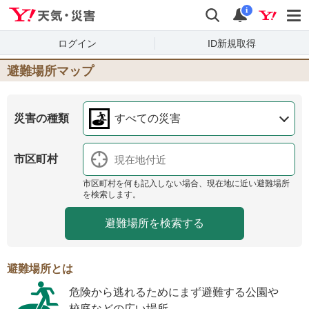
Yahoo!天気・災害
検索
通知
i
ログイン
ID新規取得
避難場所マップ
災害の種類
すべての災害
市区町村
市区町村を何も記入しない場合、現在地に近い避難場所
を検索します。
避難場所とは
危険から逃れるためにまず避難する公園や
校庭などの広い場所。