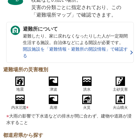
災害の分類ごとに指定されており、この
「避難場所マップ」で確認できます。
避難所について
避難したり、家に戻れなくなったりした人が一定期間
生活する施設。自治体などによる開設が必要です。
開設施設を「避難情報・避難所の開設情報」で確認す
る
避難場所の災害種別
地震
津波
洪水
土砂災害
内水氾濫
※
高潮
火災
火山噴火
※
大雨の影響で下水道などの排水が間に合わず、建物や道路が浸
水すること
都道府県から探す