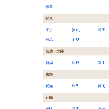
福島
関東
東京
神奈川
埼玉
群馬
山梨
信越・北陸
新潟
長野
富山
東海
愛知
岐阜
静岡
近畿
大阪
兵庫
京都