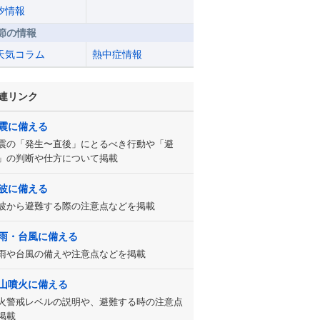
汐情報
節の情報
天気コラム
熱中症情報
連リンク
震に備える
震の「発生〜直後」にとるべき行動や「避
」の判断や仕方について掲載
波に備える
波から避難する際の注意点などを掲載
雨・台風に備える
雨や台風の備えや注意点などを掲載
山噴火に備える
火警戒レベルの説明や、避難する時の注意点
掲載