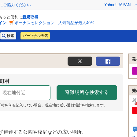
金にご協力ください
Yahoo! JAPAN
でもっと便利に
新規取得
イン
ボーナスセレクション 人気商品が最大40％
パーソナル天気
発
町村
発
町村を何も記入しない場合、現在地に近い避難場所を検索します。
ず避難する公園や校庭などの広い場所。