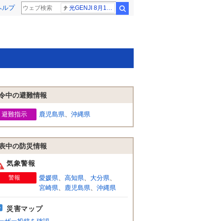
ヘルプ
光GENJI 8月19日
検索
令中の避難情報
避難指示
鹿児島県
、
沖縄県
表中の防災情報
気象警報
警報
愛媛県
、
高知県
、
大分県
、
宮崎県
、
鹿児島県
、
沖縄県
災害マップ