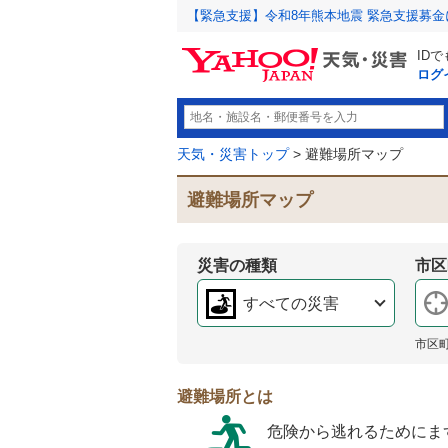
【緊急支援】令和8年熊本地震 緊急支援募
ID
ログ
天気・災害トップ
> 避難場所マップ
避難場所マップ
災害の種類
市区
すべての災害
市区
避難場所とは
危険から逃れるためにま