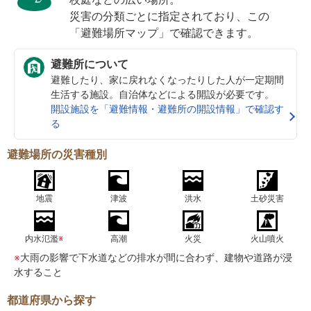
災害の分類ごとに指定されており、この
「避難場所マップ」で確認できます。
避難所について
避難したり、家に戻れなくなったりした人が一定期間
生活する施設。自治体などによる開設が必要です。
開設施設を「避難情報・避難所の開設情報」で確認す
る
避難場所の災害種別
地震
津波
洪水
土砂災害
内水氾濫
※
高潮
火災
火山噴火
※
大雨の影響で下水道などの排水が間に合わず、建物や道路が浸
水すること
都道府県から探す