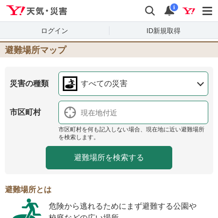
Yahoo!天気・災害
検索
通知
i
ログイン
ID新規取得
避難場所マップ
災害の種類
すべての災害
市区町村
市区町村を何も記入しない場合、現在地に近い避難場所
を検索します。
避難場所とは
危険から逃れるためにまず避難する公園や
校庭などの広い場所。