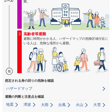
レベル
難。
3
高齢者等避難
避難に時間がかかる人、ハザードマップの危険区域付近に
いる人は、危険な場所から避難。
低
想定される身の回りの危険を確認
ハザードマップ
避難の判断と注意点を確認
地震
津波
大雨
台風
火山
大雪