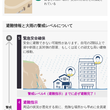
れている
避難情報と大雨の警戒レベルについて
5
緊急安全確保
高
安全に避難できない可能性があります。自宅の2階以上で
崖や斜面と反対側の部屋、もしくは近くの頑丈な高い建物
に移動。
警戒レベル4（避難指示）までに必ず避難完了！
4
避難指示
周辺の状況が悪化する前に、危険な場所から早めに全員避
警戒