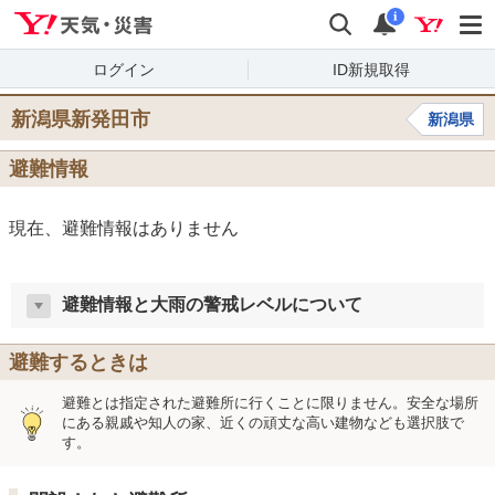
Yahoo!天気・災害
検索
通知
i
ログイン
ID新規取得
新潟県新発田市
新潟県
避難情報
現在、避難情報はありません
避難情報と大雨の警戒レベルについて
避難するときは
避難とは指定された避難所に行くことに限りません。安全な場所
にある親戚や知人の家、近くの頑丈な高い建物なども選択肢で
す。