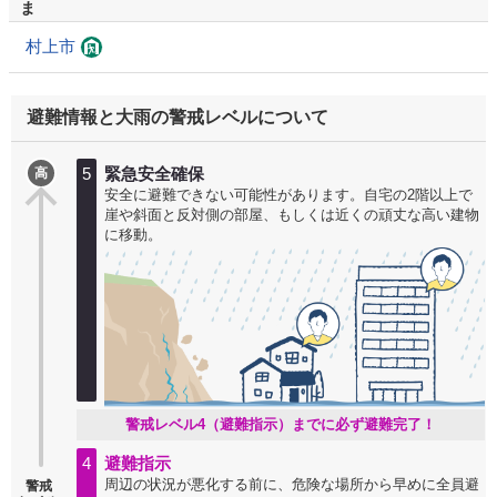
ま
村上市
避難情報と大雨の警戒レベルについて
5
緊急安全確保
高
安全に避難できない可能性があります。自宅の2階以上で
崖や斜面と反対側の部屋、もしくは近くの頑丈な高い建物
に移動。
警戒レベル4（避難指示）までに必ず避難完了！
4
避難指示
周辺の状況が悪化する前に、危険な場所から早めに全員避
警戒