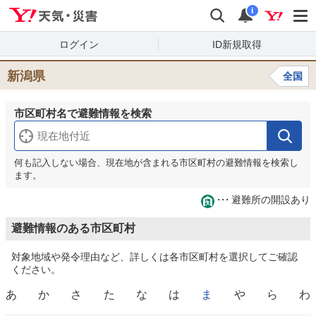
Yahoo!天気・災害
検索
通知
i
ログイン
ID新規取得
新潟県
全国
市区町村名で避難情報を検索
何も記入しない場合、現在地が含まれる市区町村の避難情報を検索し
ます。
避難所の開設あり
避難情報のある市区町村
対象地域や発令理由など、詳しくは各市区町村を選択してご確認
ください。
あ
か
さ
た
な
は
ま
や
ら
わ