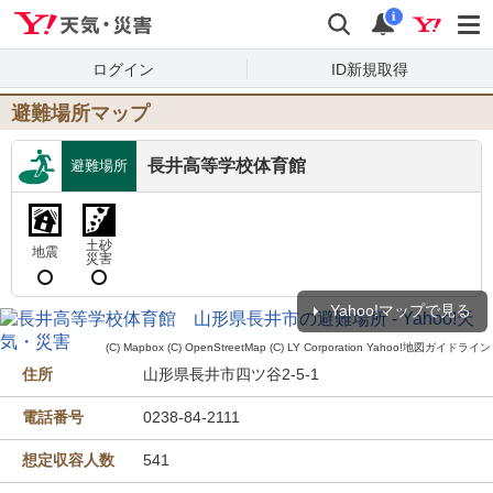
Yahoo!天気・災害
検索
通知
i
ログイン
ID新規取得
避難場所マップ
長井高等学校体育館
避難場所
土砂
地震
災害
Yahoo!マップで見る
(C) Mapbox
(C) OpenStreetMap
(C) LY Corporation
Yahoo!地図ガイドライン
住所
山形県長井市四ツ谷2-5-1
電話番号
0238-84-2111
想定収容人数
541