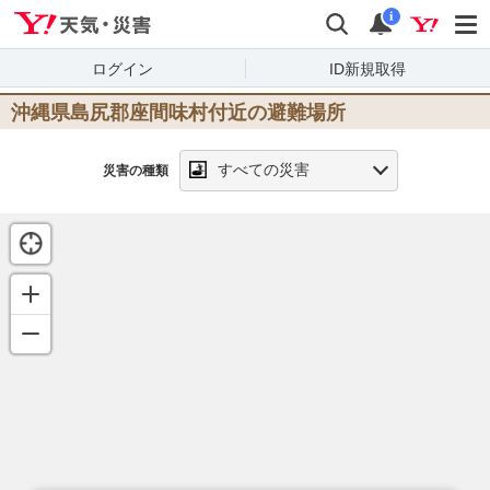
Yahoo!天気・災害
検索
通知
i
ログイン
ID新規取得
沖縄県島尻郡座間味村
付近の避難場所
すべての災害
災害の種類