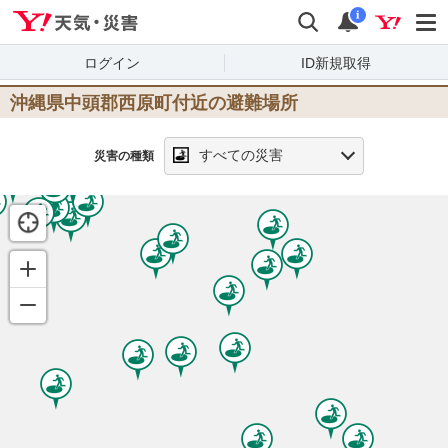
Yahoo!天気・災害
検索
通知
i
ログイン
ID新規取得
沖縄県中頭郡西原町
付近の避難場所
すべての災害
災害の種類