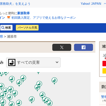
害救助犬」を支えよう
Yahoo! JAPAN
でもっと便利に
新規取得
イン
初回購入限定、アプリで使えるお得なクーポン
パーソナル天気
県
> 浦添市
浦
み
すべての災害
防
警
（