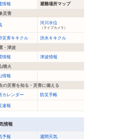
電情報
避難場所マップ
象災害
河川水位
風
（ライブカメラ）
砂災害キキクル
洪水キキクル
震・津波
震情報
津波情報
山噴火
山情報
去の災害を知る・災害に備える
害カレンダー
防災手帳
災速報
気情報
気予報
週間天気