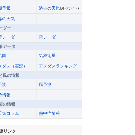
期予報
過去の天気
(外部サイト)
界の天気
ーダー
雲レーダー
雷レーダー
象データ
気図
気象衛星
メダス（実況）
アメダスランキング
と風の情報
予測
風予測
汐情報
節の情報
天気コラム
熱中症情報
連リンク