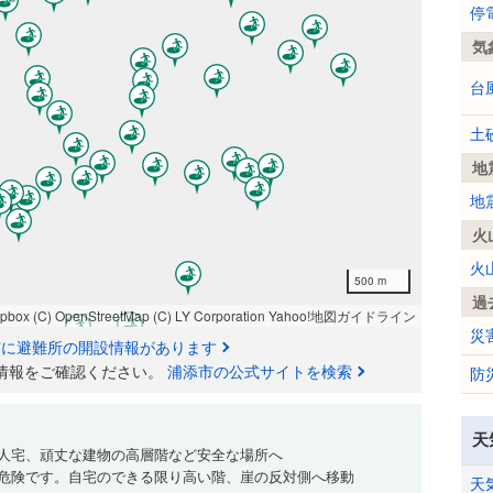
停
気
台
土
地
地
火
火
500 m
過
apbox
(C) OpenStreetMap
(C) LY Corporation
Yahoo!地図ガイドライン
災
市に避難所の開設情報があります
情報をご確認ください。
浦添市の公式サイトを検索
防
天
人宅、頑丈な建物の高層階など安全な場所へ
危険です。自宅のできる限り高い階、崖の反対側へ移動
天