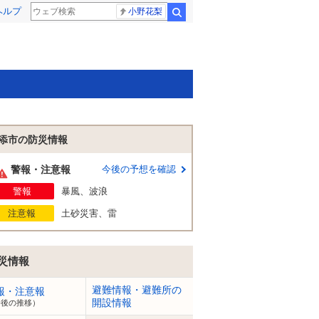
ヘルプ
小野花梨
検索
添市の防災情報
警報・注意報
今後の予想を確認
警報
暴風、波浪
注意報
土砂災害、雷
災情報
避難情報・避難所の
報・注意報
開設情報
今後の推移）