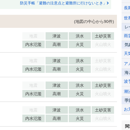
防災手帳「避難の注意点と避難所に行けないとき」
長
世
(地図の中心から90件)
レ
雨
地震
津波
洪水
土砂災害
内水氾濫
高潮
火災
火山噴火
気
天
地震
津波
洪水
土砂災害
ア
内水氾濫
高潮
火災
火山噴火
海
波
地震
津波
洪水
土砂災害
潮
内水氾濫
高潮
火災
火山噴火
季
お
地震
津波
洪水
土砂災害
内水氾濫
高潮
火災
火山噴火
関