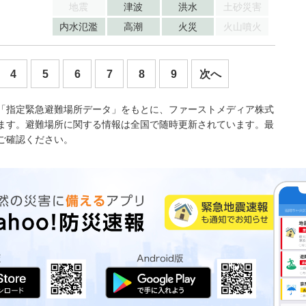
地震
津波
洪水
土砂災害
内水氾濫
高潮
火災
火山噴火
4
5
6
7
8
9
次へ
「指定緊急避難場所データ」をもとに、ファーストメディア株式
ます。避難場所に関する情報は全国で随時更新されています。最
ご確認ください。