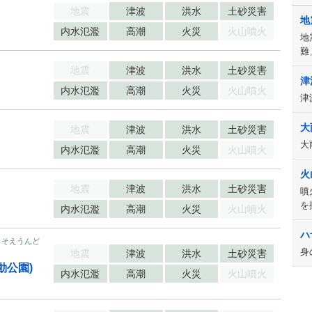
地震
津波
洪水
土砂災害
地
内水氾濫
高潮
火災
火山噴火
地
難
地震
津波
洪水
土砂災害
津
内水氾濫
高潮
火災
火山噴火
津
大
地震
津波
洪水
土砂災害
大
内水氾濫
高潮
火災
火山噴火
火
地震
津波
洪水
土砂災害
噴
を
内水氾濫
高潮
火災
火山噴火
ハ
らそえうんど
身
地震
津波
洪水
土砂災害
運動公園)
内水氾濫
高潮
火災
火山噴火