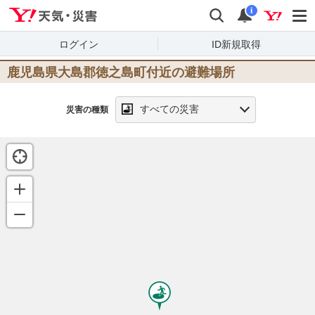
Yahoo!天気・災害
検索
通知
i
ログイン
ID新規取得
鹿児島県大島郡徳之島町
付近の避難場所
すべての災害
災害の種類