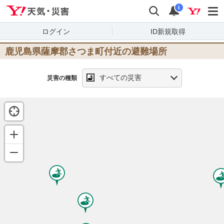
Yahoo!天気・災害
検索
通知
i
ログイン
ID新規取得
鹿児島県薩摩郡さつま町
付近の避難場所
すべての災害
災害の種類