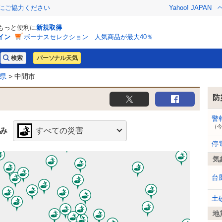
金にご協力ください
Yahoo! JAPAN
でもっと便利に
新規取得
イン
ボーナスセレクション 人気商品が最大40％
パーソナル天気
県
> 中間市
防
警
（
み
すべての災害
停
気
台
土
地