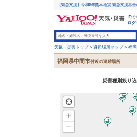
【緊急支援】令和8年熊本地震 緊急支援募
ID
ログ
天気・災害トップ
>
避難場所マップ
>
福岡
福岡県中間市
付近の避難場所
災害種別絞り込