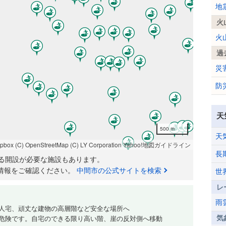
地
火
火
過
災
防
天
500 m
天
apbox
(C) OpenStreetMap
(C) LY Corporation
Yahoo!地図ガイドライン
長
る開設が必要な施設もあります。
情報をご確認ください。
中間市の公式サイトを検索
世
レ
雨
人宅、頑丈な建物の高層階など安全な場所へ
気
危険です。自宅のできる限り高い階、崖の反対側へ移動