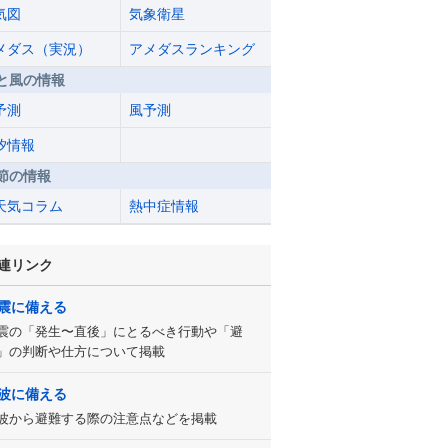
気図
気象衛星
メダス（実況）
アメダスランキング
と風の情報
予測
風予測
汐情報
節の情報
天気コラム
熱中症情報
連リンク
震に備える
震の「発生〜直後」にとるべき行動や「避
」の判断や仕方について掲載
波に備える
波から避難する際の注意点などを掲載