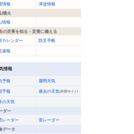
震情報
津波情報
山噴火
山情報
去の災害を知る・災害に備える
害カレンダー
防災手帳
災速報
気情報
気予報
週間天気
期予報
過去の天気
(外部サイト)
界の天気
ーダー
雲レーダー
雷レーダー
象データ