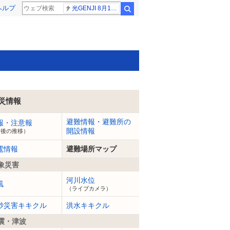
ヘルプ
光GENJI 8月19日
検索
災情報
避難情報・避難所の
報・注意報
開設情報
今後の推移）
電情報
避難場所マップ
象災害
河川水位
風
（ライブカメラ）
砂災害キキクル
洪水キキクル
震・津波