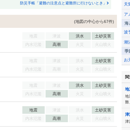
防災手帳「避難の注意点と避難所に行けないとき」
天
ア
(地図の中心から67件)
海
波
地震
津波
洪水
土砂災害
潮
内水氾濫
高潮
火災
火山噴火
季
お
地震
津波
洪水
土砂災害
内水氾濫
高潮
火災
火山噴火
関
地震
津波
洪水
土砂災害
地
内水氾濫
高潮
火災
火山噴火
地
難
地震
津波
洪水
土砂災害
津
内水氾濫
高潮
火災
火山噴火
津