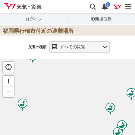
Yahoo!天気・災害
検索
通知
i
ログイン
ID新規取得
福岡県行橋市
付近の避難場所
すべての災害
災害の種類