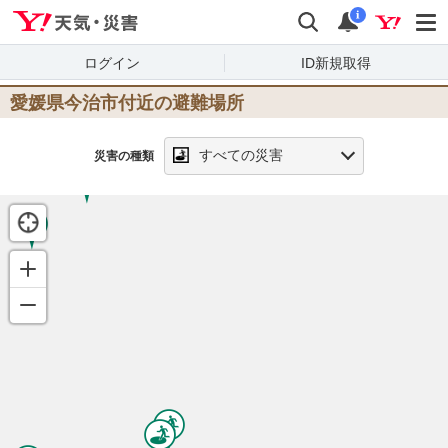
Yahoo!天気・災害
検索
通知
i
ログイン
ID新規取得
愛媛県今治市
付近の避難場所
すべての災害
災害の種類