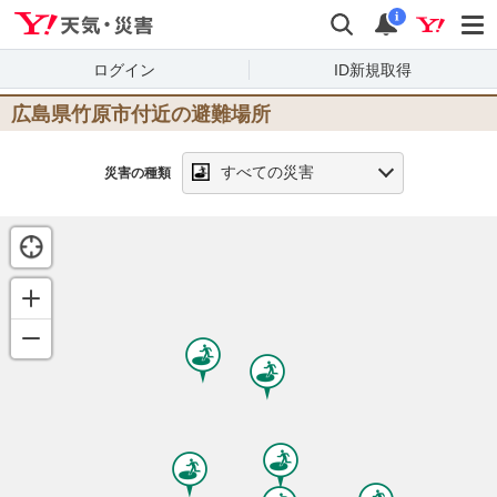
Yahoo!天気・災害
検索
通知
i
ログイン
ID新規取得
広島県竹原市
付近の避難場所
すべての災害
災害の種類