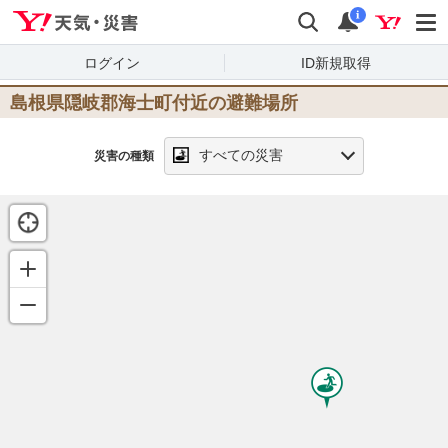
Yahoo!天気・災害
検索
通知
i
ログイン
ID新規取得
島根県隠岐郡海士町
付近の避難場所
すべての災害
災害の種類