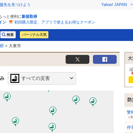
援先を見つけよう
Yahoo! JAPAN
でもっと便利に
新規取得
イン
初回購入限定、アプリで使えるお得なクーポン
パーソナル天気
府
> 大東市
大
み
すべての災害
防
警
（
停