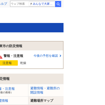
ヘルプ
みんなで大家さん 2881億円
検索
東市の防災情報
警報・注意報
今後の予想を確認
注意報
乾燥
災情報
避難情報・避難所の
報・注意報
開設情報
今後の推移）
電情報
避難場所マップ