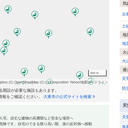
気
台
土
地
地
火
火
過
500 m
災
apbox
(C) OpenStreetMap
(C) LY Corporation
Yahoo!地図ガイドライン
防
る開設が必要な施設もあります。
情報をご確認ください。
大東市の公式サイトを検索
天
天
人宅、頑丈な建物の高層階など安全な場所へ
危険です。自宅のできる限り高い階、崖の反対側へ移動
長