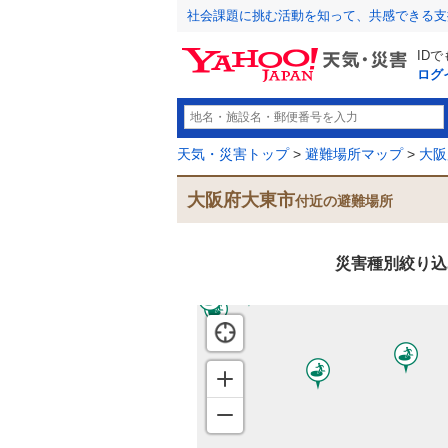
社会課題に挑む活動を知って、共感できる支
ID
ログ
天気・災害トップ
>
避難場所マップ
>
大阪
大阪府大東市
付近の避難場所
災害種別絞り込