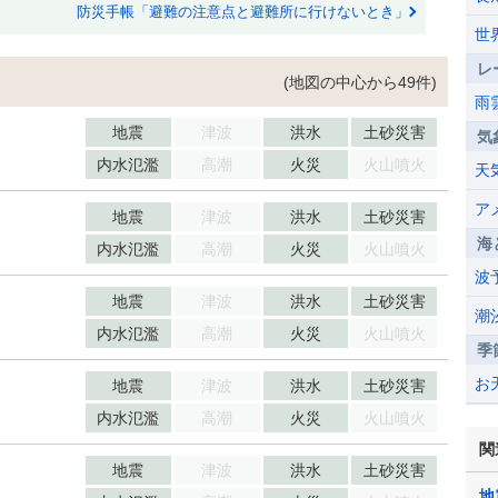
防災手帳「避難の注意点と避難所に行けないとき」
世
レ
(地図の中心から49件)
雨
地震
津波
洪水
土砂災害
気
内水氾濫
高潮
火災
火山噴火
天
ア
地震
津波
洪水
土砂災害
海
内水氾濫
高潮
火災
火山噴火
波
地震
津波
洪水
土砂災害
潮
内水氾濫
高潮
火災
火山噴火
季
お
地震
津波
洪水
土砂災害
内水氾濫
高潮
火災
火山噴火
関
地震
津波
洪水
土砂災害
地