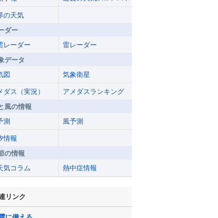
界の天気
ーダー
雲レーダー
雷レーダー
象データ
気図
気象衛星
メダス（実況）
アメダスランキング
と風の情報
予測
風予測
汐情報
節の情報
天気コラム
熱中症情報
連リンク
震に備える