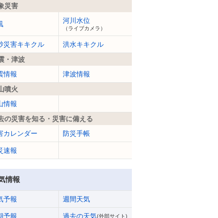
象災害
河川水位
風
（ライブカメラ）
砂災害キキクル
洪水キキクル
震・津波
震情報
津波情報
山噴火
山情報
去の災害を知る・災害に備える
害カレンダー
防災手帳
災速報
気情報
気予報
週間天気
期予報
過去の天気
(外部サイト)