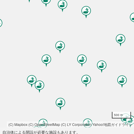
500 m
(C) Mapbox
(C) OpenStreetMap
(C) LY Corporation
Yahoo!地図ガイドライン
自治体による開設が必要な施設もあります。