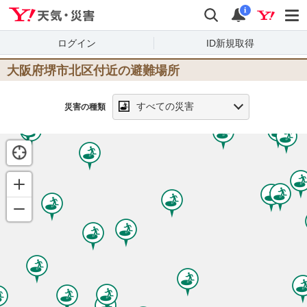
Yahoo!天気・災害
検索
通知
i
ログイン
ID新規取得
大阪府堺市北区
付近の避難場所
すべての災害
災害の種類