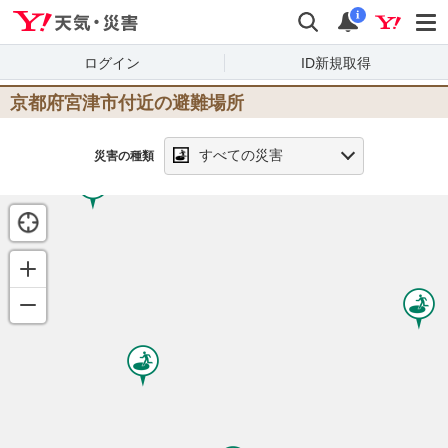
Yahoo!天気・災害
検索
通知
i
ログイン
ID新規取得
京都府宮津市
付近の避難場所
すべての災害
災害の種類