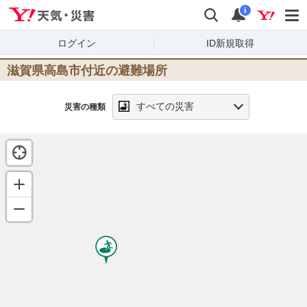
Yahoo!天気・災害
検索
通知
i
ログイン
ID新規取得
滋賀県高島市
付近の避難場所
すべての災害
災害の種類