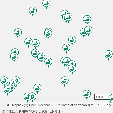
500 m
(C) Mapbox
(C) OpenStreetMap
(C) LY Corporation
Yahoo!地図ガイドライン
自治体による開設が必要な施設もあります。