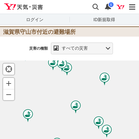
Yahoo!天気・災害
検索
通知
i
ログイン
ID新規取得
滋賀県守山市
付近の避難場所
すべての災害
災害の種類