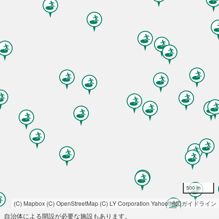
500 m
(C) Mapbox
(C) OpenStreetMap
(C) LY Corporation
Yahoo!地図ガイドライン
自治体による開設が必要な施設もあります。