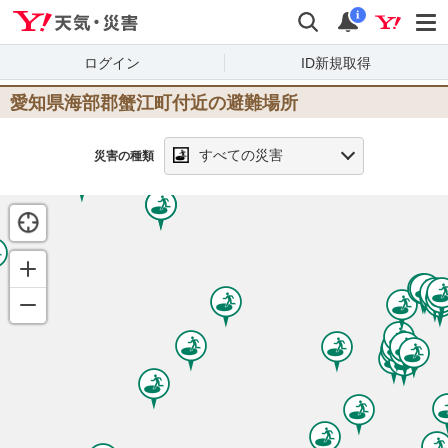
Yahoo!天気・災害
検索
通知
i
ログイン
ID新規取得
愛知県海部郡蟹江町
付近の避難場所
すべての災害
災害の種類