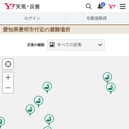
Yahoo!天気・災害
検索
通知
i
ログイン
ID新規取得
愛知県豊明市
付近の避難場所
すべての災害
災害の種類